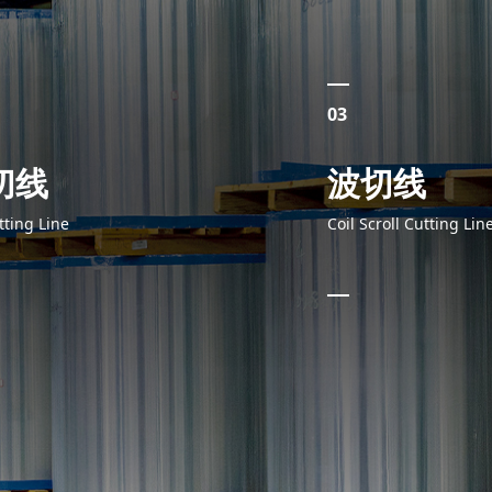
03
切线
波切线
itting Line
Coil Scroll Cutting Lin