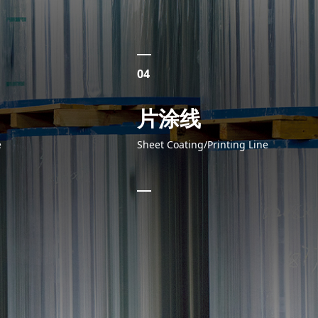
04
片涂线
e
Sheet Coating/Printing Line