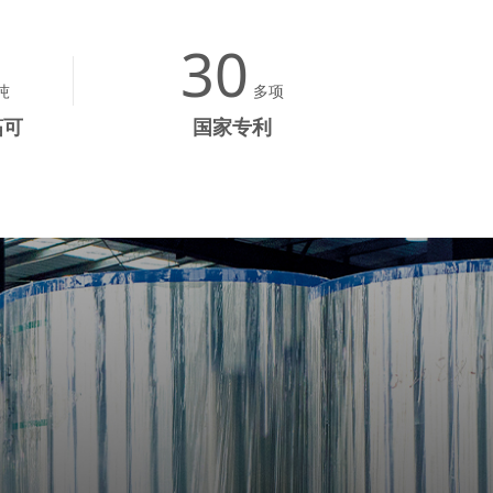
30
吨
多项
箔可
国家专利