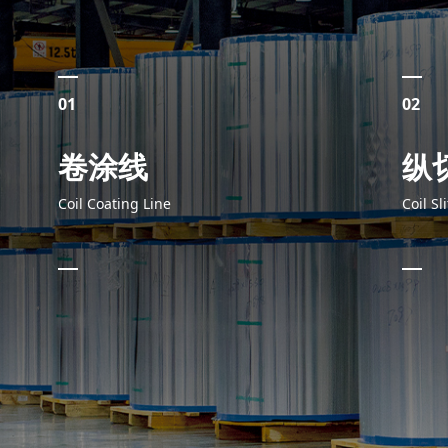
01
02
卷涂线
纵
Coil Coating Line
Coil Sl